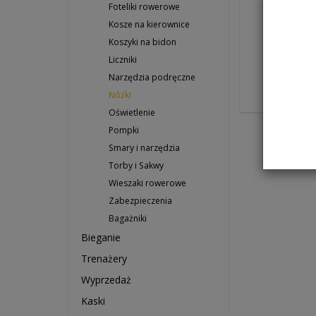
Podpórka
Foteliki rowerowe
Accent UN
Kosze na kierownice
Artykuł na
Koszyki na bidon
39,0
Liczniki
Narzędzia podręczne
Do ko
Nóżki
Oświetlenie
Pompki
Smary i narzędzia
Torby i Sakwy
Wieszaki rowerowe
Zabezpieczenia
Bagażniki
Bieganie
Trenażery
Wyprzedaż
Kaski