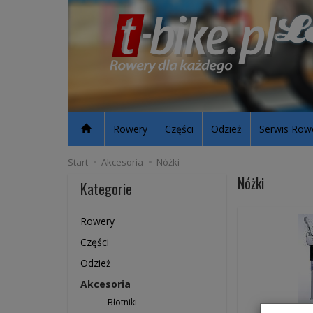
Rowery
Części
Odzież
Serwis Row
Start
Akcesoria
Nóżki
Nóżki
Kategorie
Rowery
Części
Odzież
Akcesoria
Błotniki