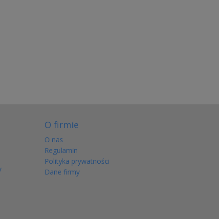
O firmie
O nas
Regulamin
Polityka prywatności
y
Dane firmy