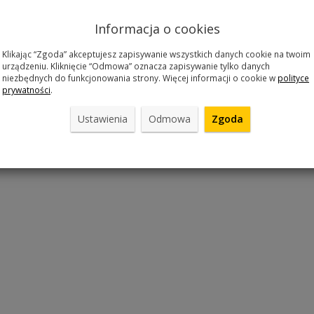
 rowerowa
Podnóżek CL-KA 16
Podnóż
I 26"-28"
srebrny
c
Informacja o cookies
 zamówienie
Jest w sklepie
Jest
0 zł
49,00 zł
49
Klikając “Zgoda” akceptujesz zapisywanie wszystkich danych cookie na twoim
urządzeniu. Kliknięcie “Odmowa” oznacza zapisywanie tylko danych
szyka
Do koszyka
Do 
niezbędnych do funkcjonowania strony. Więcej informacji o cookie w
polityce
prywatności
.
Ustawienia
Odmowa
Zgoda