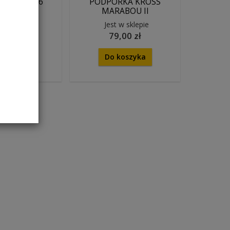
ek CL-KA 16
PODPÓRKA KROSS
zarny
MARABOU II
 w sklepie
Jest w sklepie
,00 zł
79,00 zł
koszyka
Do koszyka