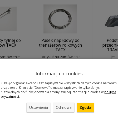
ty tylnej do
Pasek napędowy do
Podst
rów TACX
trenażerów rolkowych
przedni
TACX
TRAV
 zamówienie
Artykuł na zamówienie
Jest
0 zł
36,00 zł
64
Informacja o cookies
szyka
Do koszyka
Do 
Klikając “Zgoda” akceptujesz zapisywanie wszystkich danych cookie na twoim
urządzeniu. Kliknięcie “Odmowa” oznacza zapisywanie tylko danych
niezbędnych do funkcjonowania strony. Więcej informacji o cookie w
polityce
prywatności
.
Ustawienia
Odmowa
Zgoda