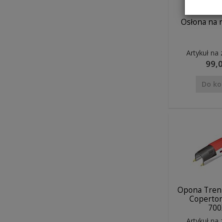
Osłona na 
Artykuł na
99,0
Do ko
Opona Treni
Coperton
700
Artykuł na