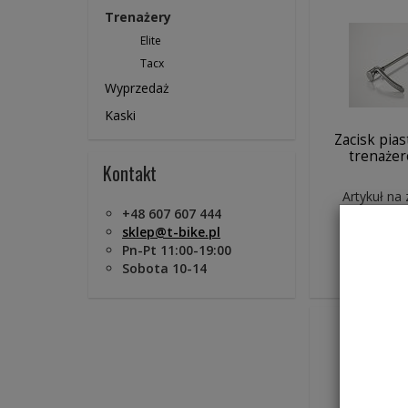
Trenażery
Elite
Tacx
Wyprzedaż
Kaski
Zacisk pias
trenaże
Kontakt
Artykuł na
+48 607 607 444
29,0
sklep@t-bike.pl
Pn-Pt 11:00-19:00
Do ko
Sobota 10-14