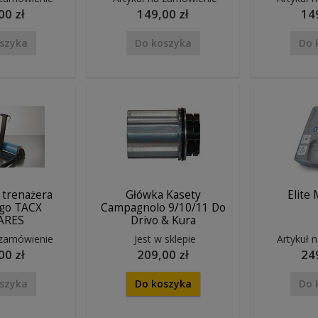
00 zł
149,00 zł
14
szyka
Do koszyka
Do 
 trenażera
Główka Kasety
Elite
go TACX
Campagnolo 9/10/11 Do
ARES
Drivo & Kura
 zamówienie
Jest w sklepie
Artykuł 
00 zł
209,00 zł
24
szyka
Do koszyka
Do 