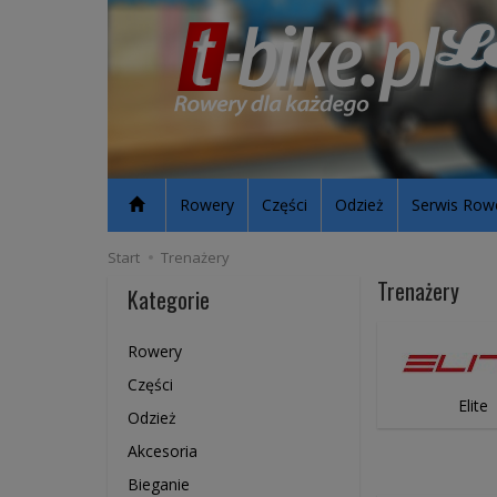
Rowery
Części
Odzież
Serwis Row
Start
Trenażery
Trenażery
Kategorie
Rowery
Części
Elite
Odzież
Akcesoria
Bieganie