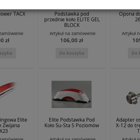
rower TACX
Podstawka pod
Opona d
przednie koło ELITE GEL
2
BLOCK
 zamówienie
Artykuł na zamówienie
Artykuł 
0 zł
106,00 zł
10
szyka
Do koszyka
Do 
ngowa Elite
Elite Podstawka Pod
Adapter os
 Zwijana
Koło Su-Sta 5 Poziomów
X-12 do t
X23
T
 zamówienie
Artykuł na zamówienie
Artykuł 