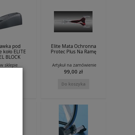
awka pod
Elite Mata Ochronna
e koło ELITE
Protec Plus Na Ramę
EL BLOCK
 w sklepie
Artykuł na zamówienie
,00 zł
99,00 zł
koszyka
Do koszyka