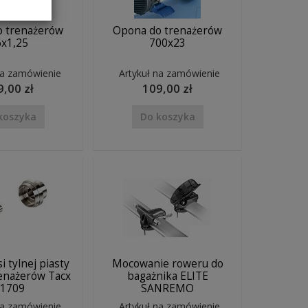
o trenażerów
Opona do trenażerów
6x1,25
700x23
na zamówienie
Artykuł na zamówienie
9,00 zł
109,00 zł
koszyka
Do koszyka
i tylnej piasty
Mocowanie roweru do
renażerów Tacx
bagażnika ELITE
1709
SANREMO
na zamówienie
Artykuł na zamówienie