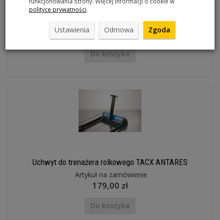
funkcjonowania strony. Więcej informacji o cookie w
polityce prywatności
.
Adapter osi tylnej piasty X-12 do trenażerów Tacx T1709
Artykuł na zamówienie
Ustawienia
Odmowa
Zgoda
149,00 zł
Do koszyka
Uchwyt do trenażera rolkowego TACX ANTARES
Artykuł na zamówienie
179,00 zł
Do koszyka