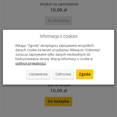
Artykuł na zamówienie
10,00 zł
Do koszyka
Informacja o cookies
Klikając “Zgoda” akceptujesz zapisywanie wszystkich
danych cookie na twoim urządzeniu. Kliknięcie “Odmowa”
oznacza zapisywanie tylko danych niezbędnych do
funkcjonowania strony. Więcej informacji o cookie w
polityce prywatności
.
Ustawienia
Odmowa
Zgoda
Taśma na obręcz 18-559 do 8 barów
Jest w sklepie
10,00 zł
Do koszyka