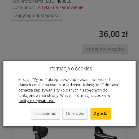
Kod producenta:
EBLT4000LL
Dostępność:
Artykuł na zamówienie
Zapytaj o dostępność
36,00 zł
dodaj do koszyka
Informacja o cookies
Dźwignia Hamulca Lewa Czarna BL-T4000 V-Brake
Klikając “Zgoda” akceptujesz zapisywanie wszystkich
danych cookie na twoim urządzeniu. Kliknięcie “Odmowa”
EBLT4000LL
oznacza zapisywanie tylko danych niezbędnych do
funkcjonowania strony. Więcej informacji o cookie w
polityce prywatności
.
Polecane produkty
Ustawienia
Odmowa
Zgoda