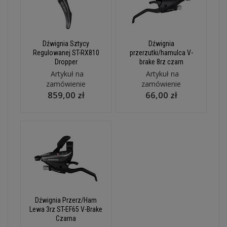
Dźwignia Sztycy
Dźwignia
Regulowanej ST-RX810
przerzutki/hamulca V-
Dropper
brake 8rz czarn
Artykuł na
Artykuł na
zamówienie
zamówienie
859,00 zł
66,00 zł
Dźwignia Przerz/Ham
Lewa 3rz ST-EF65 V-Brake
Czarna