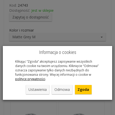
Kod:
24743
Dostępność:
Jest w sklepie
Zapytaj o dostępność
Kolor i rozmiar
Matte Grey M
379,00 zł
519,00 zł
Informacja o cookies
Klikając “Zgoda” akceptujesz zapisywanie wszystkich
dodaj do koszyka
danych cookie na twoim urządzeniu. Kliknięcie “Odmowa”
oznacza zapisywanie tylko danych niezbędnych do
funkcjonowania strony. Więcej informacji o cookie w
polityce prywatności
.
Ustawienia
Odmowa
Zgoda
Polecane produkty