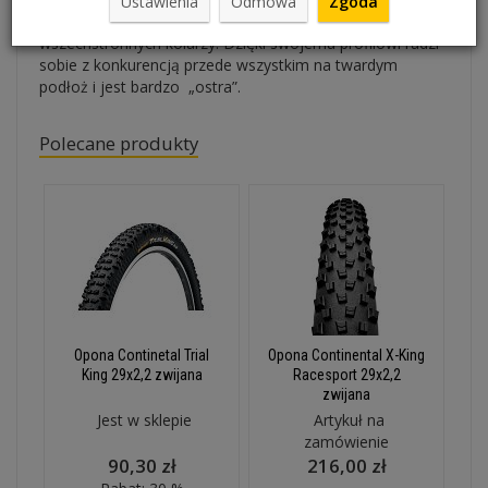
Ustawienia
Odmowa
Zgoda
tłumieniem drgań. Profil spełnia największe wymagania
wszechstronnych kolarzy. Dzięki swojemu profilowi radzi
sobie z konkurencją przede wszystkim na twardym
podłoż i jest bardzo „ostra”.
Polecane produkty
Opona Continetal Trial
Opona Continental X-King
King 29x2,2 zwijana
Racesport 29x2,2
zwijana
Jest w sklepie
Artykuł na
zamówienie
90,30 zł
216,00 zł