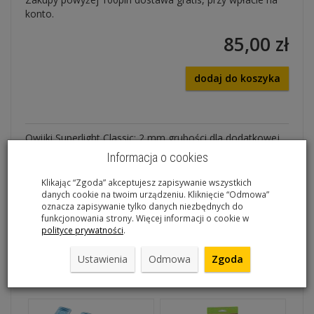
konto.
85,00 zł
dodaj do koszyka
Owijki Superlight Classic: 2 mm grubości dla dodatkowej
przyczepności i lepszej kontroli, gładkie i przyjemne w
Informacja o cookies
dotyku (struktura skóry) w każdych warunkach
pogodowych.
Klikając “Zgoda” akceptujesz zapisywanie wszystkich
Wykonane z MICROTEX’u: trwałe, mocne, oddychające i
danych cookie na twoim urządzeniu. Kliknięcie “Odmowa”
oznacza zapisywanie tylko danych niezbędnych do
zmywalne.
funkcjonowania strony. Więcej informacji o cookie w
polityce prywatności
.
Kolor: CZARNY
Ustawienia
Odmowa
Zgoda
Polecane produkty